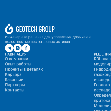
Инженерные решения для управления добычей и
целостностью нефтегазовых активов
НАВИГАЦИЯ
РЕШЕНИЯ
О компании
RBI-ана
Опыт работы
моделир
Проекты в деталях
Гидроди
Карьера
газокон
Вакансии
исследо
Партнеры
Геолого
Контакты
исследо
Определ
притока
Моделир
местор