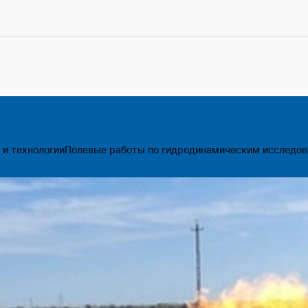
 и технологии
Полевые работы по гидродинамическим исследо