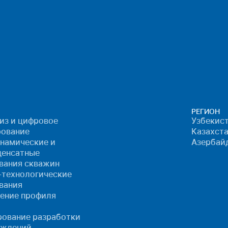
РЕГИОН
лиз и цифровое
Узбекист
ование
Казахста
намические и
Азербай
денсатные
вания скважин
-технологические
вания
ение профиля
ование разработки
ождений