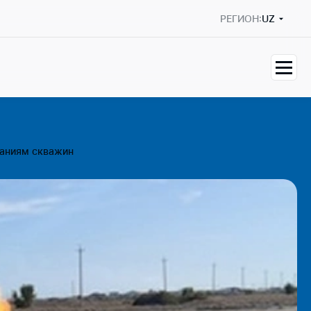
РЕГИОН:
UZ
ваниям скважин