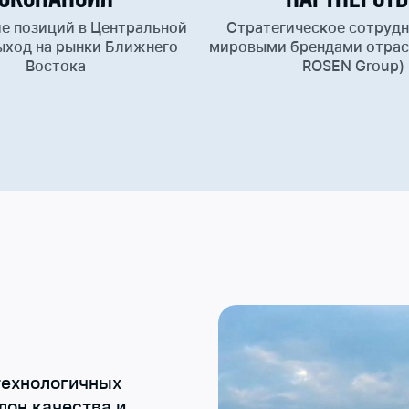
е позиций в Центральной
Стратегическое сотрудн
ыход на рынки Ближнего
мировыми брендами отрас
Востока
ROSEN Group)
технологичных
лон качества и