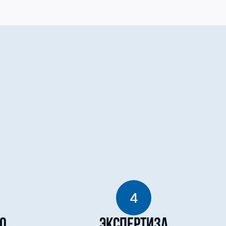
4
о
Экспертиза