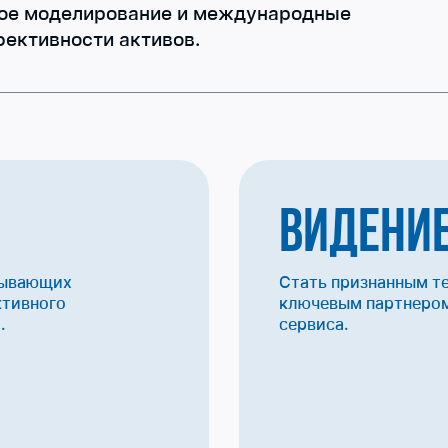
ое моделирование и международные
ективности активов.
Видени
тывающих
Стать признанным т
ктивного
ключевым партнером
.
сервиса.