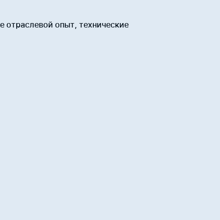
 отраслевой опыт, технические
ый анализ.
онденсатных месторождениях с подготовкой
тации.
онденсатных месторождениях с подготовкой
тации.