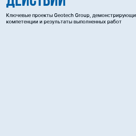
ДЕЙСТВИИ
Ключевые проекты Geotech Group, демонстрирующие
компетенции и результаты выполненных работ
Узбекнефтегаз
ВЫПОЛНЕННЫЕ РАБОТЫ
ГДИС, ГКИ, сопровождение бурения и инженерн
РЕАЛИЗОВАННЫЙ ПРОЕКТ
Проведение комплекса исследований на газок
рекомендаций по оптимизации режима эксплуа
Проведение комплекса исследований на газок
рекомендаций по оптимизации режима эксплуа