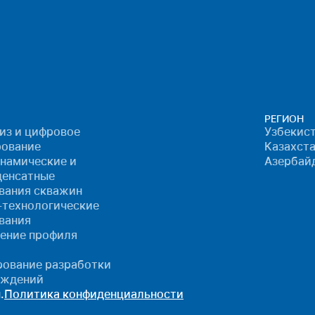
РЕГИОН
лиз и цифровое
Узбекист
ование
Казахста
намические и
Азербай
денсатные
вания скважин
-технологические
вания
ение профиля
ование разработки
ождений
.
Политика конфиденциальности