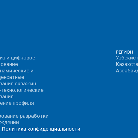
РЕГИОН
лиз и цифровое
Узбекист
ование
Казахста
намические и
Азербай
денсатные
вания скважин
-технологические
вания
ение профиля
ование разработки
ождений
.
Политика конфиденциальности